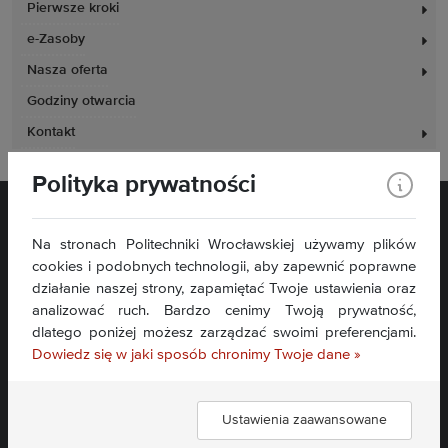
Pierwsze kroki
e-Zasoby
Nasza oferta
Godziny otwarcia
Kontakt
Polityka prywatności
Na stronach Politechniki Wrocławskiej używamy plików
cookies i podobnych technologii, aby zapewnić poprawne
działanie naszej strony, zapamiętać Twoje ustawienia oraz
analizować ruch. Bardzo cenimy Twoją prywatność,
Plac Grunwaldzki 11
dlatego poniżej możesz zarządzać swoimi preferencjami.
50-377 Wrocław
Dowiedz się w jaki sposób chronimy Twoje dane »
Deklaracja dostępności
Mapa serwisu
Ustawienia zaawansowane
Znajdź nas: