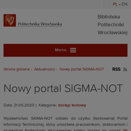
PL
•
EN
Biblioteka Pol
Biblioteka
Politechniki
Wrocławskiej
Menu
Strona główna
Aktualności
Nowy portal SIGMA-NOT
RSS
Nowy portal SIGMA-NOT
Data: 21.05.2020
Kategorie:
dostęp testowy
Wydawnictwo SIGMA-NOT oddało do użytku (testowania) Portal
Informacji Technicznej, który umożliwia pracownikom, doktorantom i
studentom Politechniki Wrocławskiej zdalny dostęp do ponad
20