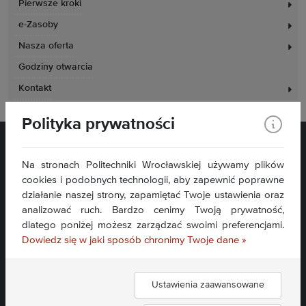
Pierwsze kroki
e-Zasoby
Nasza oferta
Godziny otwarcia
Kontakt
Polityka prywatności
Na stronach Politechniki Wrocławskiej używamy plików
cookies i podobnych technologii, aby zapewnić poprawne
działanie naszej strony, zapamiętać Twoje ustawienia oraz
analizować ruch. Bardzo cenimy Twoją prywatność,
Plac Grunwaldzki 11
dlatego poniżej możesz zarządzać swoimi preferencjami.
50-377 Wrocław
Dowiedz się w jaki sposób chronimy Twoje dane »
Deklaracja dostępności
Mapa serwisu
Ustawienia zaawansowane
Znajdź nas: