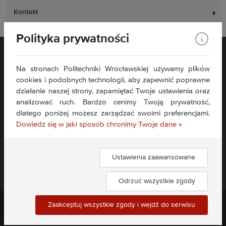
Kontakt
Polityka prywatności
Na stronach Politechniki Wrocławskiej używamy plików
cookies i podobnych technologii, aby zapewnić poprawne
działanie naszej strony, zapamiętać Twoje ustawienia oraz
analizować ruch. Bardzo cenimy Twoją prywatność,
Plac Grunwaldzki 11
dlatego poniżej możesz zarządzać swoimi preferencjami.
50-377 Wrocław
Dowiedz się w jaki sposób chronimy Twoje dane »
Deklaracja dostępności
Mapa serwisu
Ustawienia zaawansowane
Znajdź nas:
Odrzuć wszystkie zgody
Zaakceptuj wszystkie zgody i wejdź do serwisu
Politechnika Wrocławska ©
2026