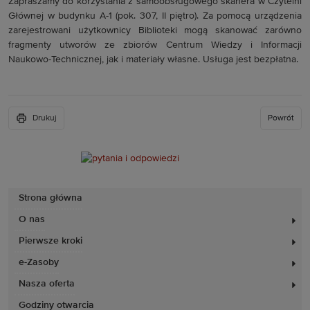
Zapraszamy do korzystania z samoobsługowego skanera w Czytelni
Głównej w budynku A-1 (pok. 307, II piętro). Za pomocą urządzenia
zarejestrowani użytkownicy Biblioteki mogą skanować zarówno
fragmenty utworów ze zbiorów Centrum Wiedzy i Informacji
Naukowo-Technicznej, jak i materiały własne. Usługa jest bezpłatna.
Drukuj
Powrót
Strona główna
O nas
Pierwsze kroki
e-Zasoby
Nasza oferta
Godziny otwarcia