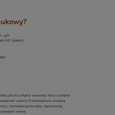
naukowy?
0
00
- 13
ala 007 (parter)
jąc.
iej jakości artykuł naukowy, który zostanie
nawalność autora. Przedstawione zostaną
hodzą z doświadczenia wielu naukowców,
ykładami online.