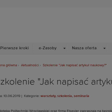
Biblioteka Politechniki Wr
PDOWN
DROPDOWN
DRO
Pierwsze kroki
e-Zasoby
Nasza oferta
ona główna
Aktualności
Szkolenie "Jak napisać artykuł naukowy?"
zkolenie "Jak napisać arty
a: 10.06.2019
Kategorie:
warsztaty, szkolenia, seminaria
lioteka Politechniki Wrocławskiej oraz firma Elsevier zapraszają na be