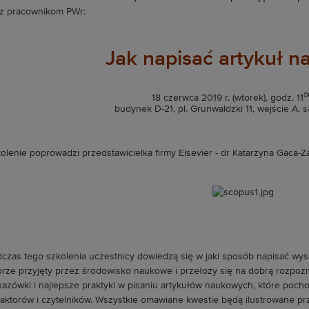
z pracownikom PWr:
Jak napisać artykuł 
0
18 czerwca 2019 r. (wtorek), godz. 11
budynek D-21, pl. Grunwaldzki 11, wejście A, s
olenie poprowadzi przedstawicielka firmy Elsevier - dr Katarzyna Gaca-Za
czas tego szkolenia uczestnicy dowiedzą się w jaki sposób napisać wysok
rze przyjęty przez środowisko naukowe i przełoży się na dobrą rozpoz
azówki i najlepsze praktyki w pisaniu artykułów naukowych, które poc
aktorów i czytelników. Wszystkie omawiane kwestie będą ilustrowane prz