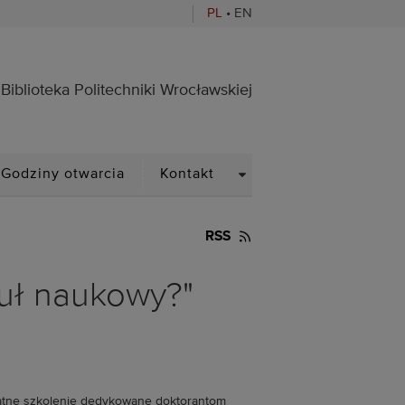
PL
•
EN
ocławskiej
Biblioteka Politechniki Wrocławskiej
PDOWN
DROPDOWN
Godziny otwarcia
Kontakt
RSS
kuł naukowy?"
zpłatne szkolenie dedykowane doktorantom