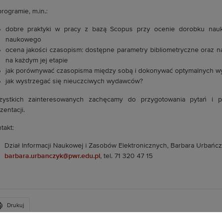
rogramie, m.in.:
dobre praktyki w pracy z bazą Scopus przy ocenie dorobku nau
naukowego
ocena jakości czasopism: dostępne parametry bibliometryczne oraz na
na każdym jej etapie
jak porównywać czasopisma między sobą i dokonywać optymalnych w
jak wystrzegać się nieuczciwych wydawców?
zystkich zainteresowanych zachęcamy do przygotowania pytań i 
zentacji.
takt:
Dział Informacji Naukowej i Zasobów Elektronicznych, Barbara Urbańc
barbara.urbanczyk@pwr.edu.pl
, tel. 71 320 47 15
Drukuj