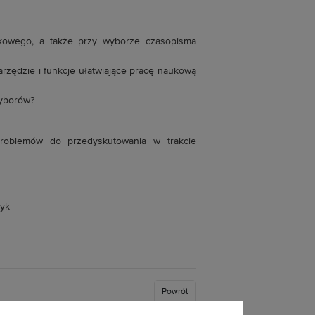
kowego, a także przy wyborze czasopisma
rzędzie i funkcje ułatwiające pracę naukową
yborów?
problemów do przedyskutowania w trakcie
zyk
Powrót