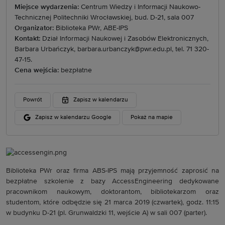
Miejsce wydarzenia:
Centrum Wiedzy i Informacji Naukowo-
Technicznej Politechniki Wrocławskiej, bud. D-21, sala 007
Organizator:
Biblioteka PWr, ABE-IPS
Kontakt:
Dział Informacji Naukowej i Zasobów Elektronicznych,
Barbara Urbańczyk, barbara.urbanczyk@pwr.edu.pl, tel. 71 320-
47-15.
Cena wejścia:
bezpłatne
Powrót
Zapisz w kalendarzu
Zapisz w kalendarzu Google
Pokaż na mapie
Biblioteka PWr oraz firma ABS-IPS mają przyjemność zaprosić na
bezpłatne szkolenie z bazy AccessEngineering dedykowane
pracownikom naukowym, doktorantom, bibliotekarzom oraz
studentom, które odbędzie się 21 marca 2019 (czwartek), godz. 11:15
w budynku D-21 (pl. Grunwaldzki 11, wejście A) w sali 007 (parter).