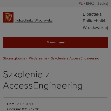
PL
•
EN
Szukaj
Biblioteka Pol
Biblioteka
Politechniki
Wrocławskiej
Menu
Strona główna
Wydarzenia
Szkolenie z AccessEngineering
Szkolenie z
AccessEngineering
Data:
21.03.2019
Godzina:
11:15 - 12:30