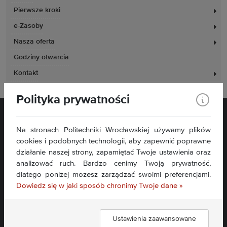
Pierwsze kroki
e-Zasoby
Nasza oferta
Godziny otwarcia
Kontakt
Polityka prywatności
Na stronach Politechniki Wrocławskiej używamy plików
cookies i podobnych technologii, aby zapewnić poprawne
działanie naszej strony, zapamiętać Twoje ustawienia oraz
analizować ruch. Bardzo cenimy Twoją prywatność,
Plac Grunwaldzki 11
dlatego poniżej możesz zarządzać swoimi preferencjami.
50-377 Wrocław
Dowiedz się w jaki sposób chronimy Twoje dane »
Deklaracja dostępności
Mapa serwisu
Ustawienia zaawansowane
Znajdź nas: