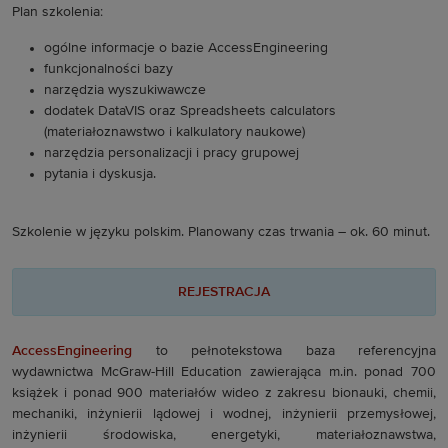
Plan szkolenia:
ogólne informacje o bazie AccessEngineering
funkcjonalności bazy
narzędzia wyszukiwawcze
dodatek DataVIS oraz Spreadsheets calculators
(materiałoznawstwo i kalkulatory naukowe)
narzędzia personalizacji i pracy grupowej
pytania i dyskusja.
Szkolenie w języku polskim. Planowany czas trwania – ok. 60 minut.
REJESTRACJA
AccessEngineering
to pełnotekstowa baza referencyjna
wydawnictwa McGraw-Hill Education zawierająca m.in. ponad 700
książek i ponad 900 materiałów wideo z zakresu bionauki, chemii,
mechaniki, inżynierii lądowej i wodnej, inżynierii przemysłowej,
inżynierii środowiska, energetyki, materiałoznawstwa,