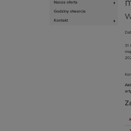
m
Nasza oferta
Godziny otwarcia
w
Kontakt
Dat
31 
mię
202
Kom
Ak
art
Za