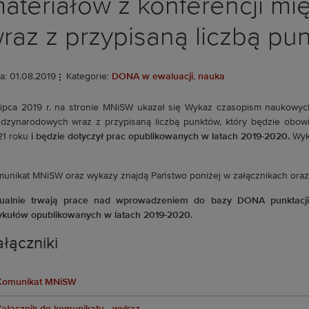
ateriałów z konferencji m
raz z przypisaną liczbą pu
a: 01.08.2019
Kategorie:
DONA w ewaluacji
,
nauka
lipca 2019 r. na stronie MNiSW ukazał się Wykaz czasopism naukowyc
dzynarodowych wraz z przypisaną liczbą punktów, który będzie obow
1 roku
i będzie dotyczył prac opublikowanych w latach 2019-2020.
Wyka
unikat MNiSW oraz wykazy znajdą Państwo poniżej w załącznikach oraz
tualnie trwają prace nad wprowadzeniem do bazy DONA punktac
ykułów opublikowanych w latach 2019-2020.
łączniki
Komunikat MNiSW