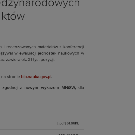
iędzynarodowych
nktów
h i recenzowanych materiałów z konferencji
iązywał w ewaluacji jednostek naukowych w
z zawiera ok. 31 tys. pozycji.
 na stronie
bip.nauka.gov.pl
.
ji zgodnej z nowym wykazem MNiSW, dla
[.pdf] 61.66KB