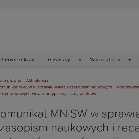
Biblioteka Politechniki Wr
PDOWN
DROPDOWN
DRO
Pierwsze kroki
e-Zasoby
Nasza oferta
ona główna
Aktualności
omunikat MNiSW w sprawie wykazu czasopism naukowych i recenzowanyc
dzynarodowych wraz z przypisaną liczbą punktów
omunikat MNiSW w sprawi
zasopism naukowych i re