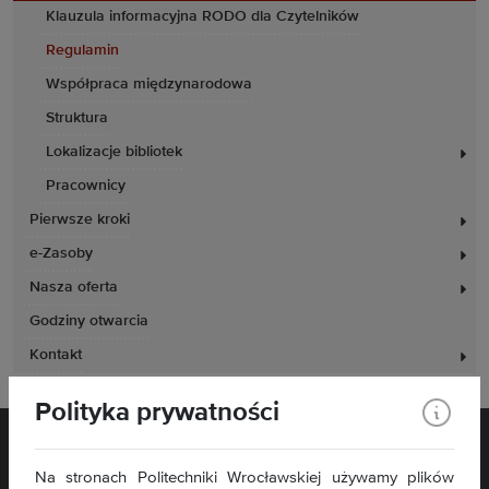
Klauzula informacyjna RODO dla Czytelników
Regulamin
Współpraca międzynarodowa
Struktura
Lokalizacje bibliotek
Pracownicy
Pierwsze kroki
e-Zasoby
Nasza oferta
Godziny otwarcia
Kontakt
Polityka prywatności
Na stronach Politechniki Wrocławskiej używamy plików