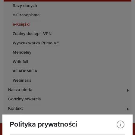
Bazy danych
e-Czasopisma
e-Książki
Zdalny dostęp - VPN
Wyszukiwarka Primo VE
Mendeley
Writefull
ACADEMICA
Webinaria
Nasza oferta
Godziny otwarcia
Kontakt
Polityka prywatności