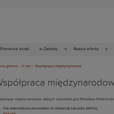
Biblioteka Politechniki Wr
PDOWN
DROPDOWN
DRO
Pierwsze kroki
e-Zasoby
Nasza oferta
ona główna
O nas
Współpraca międzynarodowa
spółpraca międzynarodo
anizacje międzynarodowe, których członkiem jest Biblioteka Politechniki
The International Association of University Libraries (IATUL)
iatul.org