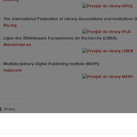
The International Federation of Library Associations and Institutions (
ifla.org
Ligue des Biblioteques Europeennes de Recherche (LIBER)
libereurope.eu
Multidisciplinary Digital Publishing Institute (MDPI)
mdpi.com
Drukuj
Plac Grunwaldzki 11