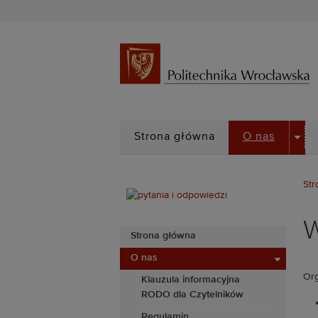
DRO
Strona główna
O nas
Str
W
Strona główna
O nas
Org
Klauzula informacyjna
RODO dla Czytelników
Regulamin