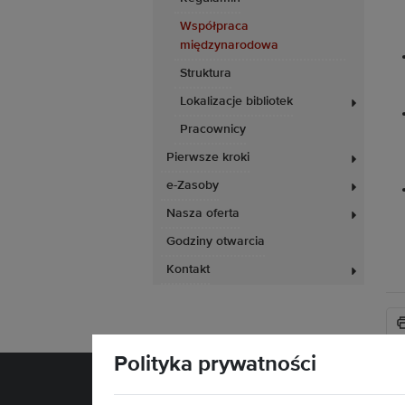
Współpraca
międzynarodowa
Struktura
Lokalizacje bibliotek
Pracownicy
Pierwsze kroki
e-Zasoby
Nasza oferta
Godziny otwarcia
Kontakt
Polityka prywatności