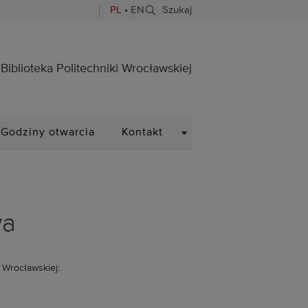
PL
•
EN
Szukaj
ocławskiej
Biblioteka Politechniki Wrocławskiej
PDOWN
DROPDOWN
Godziny otwarcia
Kontakt
wa
 Wrocławskiej: