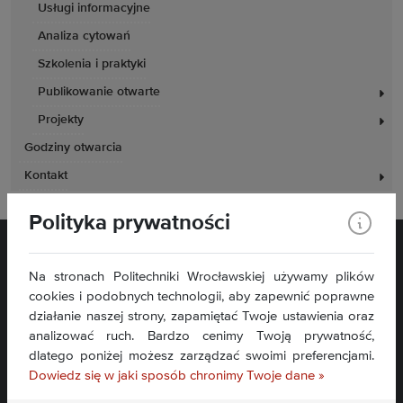
Usługi informacyjne
Analiza cytowań
Szkolenia i praktyki
Publikowanie otwarte
Projekty
Godziny otwarcia
Kontakt
Polityka prywatności
Na stronach Politechniki Wrocławskiej używamy plików
cookies i podobnych technologii, aby zapewnić poprawne
działanie naszej strony, zapamiętać Twoje ustawienia oraz
analizować ruch. Bardzo cenimy Twoją prywatność,
Plac Grunwaldzki 11
dlatego poniżej możesz zarządzać swoimi preferencjami.
50-377 Wrocław
Dowiedz się w jaki sposób chronimy Twoje dane »
Deklaracja dostępności
Mapa serwisu