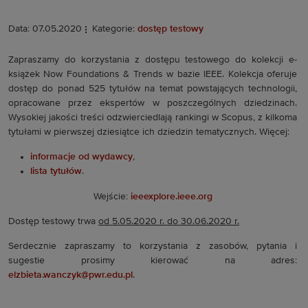
Data: 07.05.2020
Kategorie:
dostęp testowy
Zapraszamy do korzystania z dostępu testowego do kolekcji e-
książek Now Foundations & Trends w bazie IEEE. Kolekcja oferuje
dostęp do ponad 525 tytułów na temat powstających technologii,
opracowane przez ekspertów w poszczególnych dziedzinach.
Wysokiej jakości treści odzwierciedlają rankingi w Scopus, z kilkoma
tytułami w pierwszej dziesiątce ich dziedzin tematycznych. Więcej:
informacje od wydawcy
,
lista tytułów
.
Wejście:
ieeexplore.ieee.org
Dostęp testowy trwa
od 5.05.2020 r. do 30.06.2020 r.
Serdecznie zapraszamy to korzystania z zasobów, pytania i
sugestie prosimy kierować na adres:
elzbieta.wanczyk@pwr.edu.pl
.