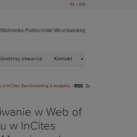
PL
•
EN
ocławskiej
Biblioteka Politechniki Wrocławskiej
PDOWN
DROPDOWN
Godziny otwarcia
Kontakt
u w InCites Benchmarking & Analytics –
RSS
kiwanie w Web of
u w InCites