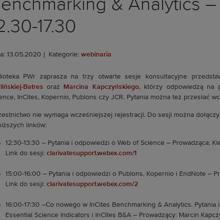
enchmarking & Analytics – 
2.30-17.30
a: 13.05.2020
Kategorie:
webinaria
lioteka PWr zaprasza na trzy otwarte sesje konsultacyjne przedstawi
lińskiej-Batres
oraz
Marcina Kapczyńskiego
, którzy odpowiedzą na 
ence, InCites, Kopernio, Publons czy JCR. Pytania można też przesłać w
estnictwo nie wymaga wcześniejszej rejestracji. Do sesji można dołącz
iższych linków:
12:30-13:30 – Pytania i odpowiedzi o Web of Science – Prowadząca: Kl
Link do sesji:
clarivatesupport.webex.com/1
15:00-16:00 – Pytania i odpowiedzi o Publons, Kopernio i EndNote – P
Link do sesji:
clarivatesupport.webex.com/2
16:00-17:30 –Co nowego w InCites Benchmarking & Analytics. Pytania i
Essential Science Indicators i InCites B&A – Prowadzący: Marcin Kapcz