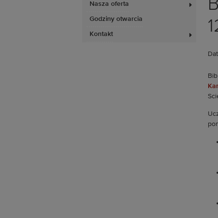
B
Nasza oferta
Godziny otwarcia
1
Kontakt
Dat
Bib
Kar
Sci
Ucz
pon