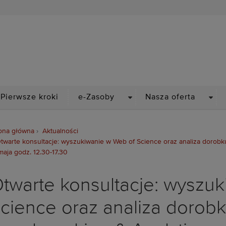
Biblioteka Politechniki Wr
PDOWN
DROPDOWN
DRO
Pierwsze kroki
e-Zasoby
Nasza oferta
ona główna
Aktualności
twarte konsultacje: wyszukiwanie w Web of Science oraz analiza dorobk
maja godz. 12.30-17.30
twarte konsultacje: wyszu
cience oraz analiza dorobk