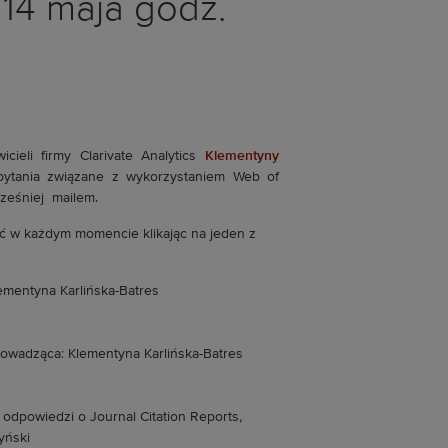
14 maja godz.
cieli firmy Clarivate Analytics
Klementyny
pytania związane z wykorzystaniem Web of
cześniej mailem.
yć w każdym momencie klikając na jeden z
ementyna Karlińska-Batres
rowadząca: Klementyna Karlińska-Batres
 odpowiedzi o Journal Citation Reports,
yński