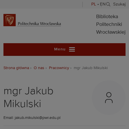
PL
•
EN
Szukaj
Biblioteka Pol
Biblioteka
Politechniki
Wrocławskiej
Menu
Strona główna
O nas
Pracownicy
mgr Jakub Mikulski
mgr Jakub
Mikulski
Email: jakub.mikulski@pwr.edu.pl