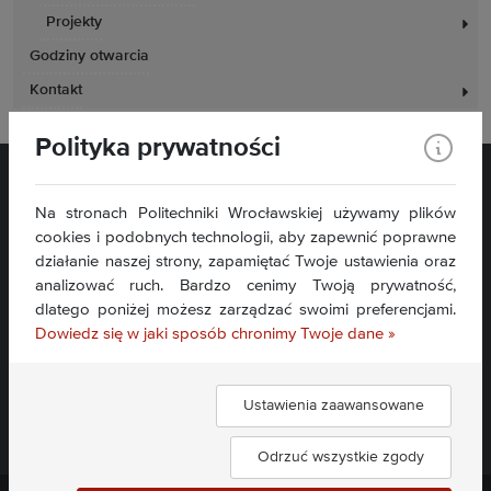
Projekty
Godziny otwarcia
Kontakt
Polityka prywatności
Na stronach Politechniki Wrocławskiej używamy plików
cookies i podobnych technologii, aby zapewnić poprawne
działanie naszej strony, zapamiętać Twoje ustawienia oraz
analizować ruch. Bardzo cenimy Twoją prywatność,
Plac Grunwaldzki 11
dlatego poniżej możesz zarządzać swoimi preferencjami.
50-377 Wrocław
Dowiedz się w jaki sposób chronimy Twoje dane »
Deklaracja dostępności
Mapa serwisu
Ustawienia zaawansowane
Znajdź nas:
Odrzuć wszystkie zgody