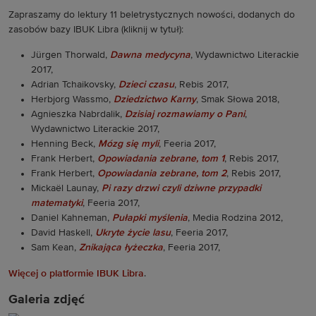
Zapraszamy do lektury 11 beletrystycznych nowości, dodanych do
zasobów bazy IBUK Libra (kliknij w tytuł):
Jürgen Thorwald,
Dawna medycyna
, Wydawnictwo Literackie
2017,
Adrian Tchaikovsky,
Dzieci czasu
, Rebis 2017,
Herbjorg Wassmo,
Dziedzictwo Karny
, Smak Słowa 2018,
Agnieszka Nabrdalik,
Dzisiaj rozmawiamy o Pani
,
Wydawnictwo Literackie 2017,
Henning Beck,
Mózg się myli
, Feeria 2017,
Frank Herbert,
Opowiadania zebrane, tom 1
, Rebis 2017,
Frank Herbert,
Opowiadania zebrane, tom 2
, Rebis 2017,
Mickaël Launay,
Pi razy drzwi czyli dziwne przypadki
matematyki
, Feeria 2017,
Daniel Kahneman,
Pułapki myślenia
, Media Rodzina 2012,
David Haskell,
Ukryte życie lasu
, Feeria 2017,
Sam Kean,
Znikająca łyżeczka
, Feeria 2017,
Więcej o platformie IBUK Libra
.
Galeria zdjęć