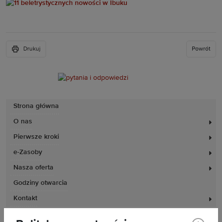
Drukuj
Powrót
Strona główna
O nas
Pierwsze kroki
e-Zasoby
Nasza oferta
Godziny otwarcia
Kontakt