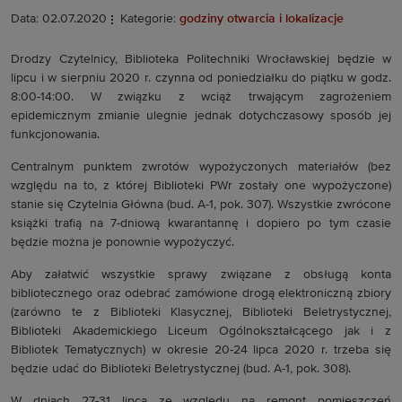
Data: 02.07.2020
Kategorie:
godziny otwarcia i lokalizacje
Drodzy Czytelnicy, Biblioteka Politechniki Wrocławskiej będzie w
lipcu i w sierpniu 2020 r. czynna od poniedziałku do piątku w godz.
8:00-14:00. W związku z wciąż trwającym zagrożeniem
epidemicznym zmianie ulegnie jednak dotychczasowy sposób jej
funkcjonowania.
Centralnym punktem zwrotów wypożyczonych materiałów (bez
względu na to, z której Biblioteki PWr zostały one wypożyczone)
stanie się Czytelnia Główna (bud. A-1, pok. 307). Wszystkie zwrócone
książki trafią na 7-dniową kwarantannę i dopiero po tym czasie
będzie można je ponownie wypożyczyć.
Aby załatwić wszystkie sprawy związane z obsługą konta
bibliotecznego oraz odebrać zamówione drogą elektroniczną zbiory
(zarówno te z Biblioteki Klasycznej, Biblioteki Beletrystycznej,
Biblioteki Akademickiego Liceum Ogólnokształcącego jak i z
Bibliotek Tematycznych) w okresie 20-24 lipca 2020 r. trzeba się
będzie udać do Biblioteki Beletrystycznej (bud. A-1, pok. 308).
W dniach 27-31 lipca ze względu na remont pomieszczeń