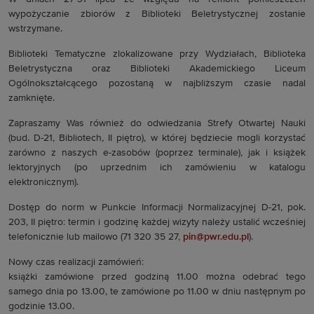
wypożyczanie zbiorów z Biblioteki Beletrystycznej zostanie
wstrzymane.
Biblioteki Tematyczne zlokalizowane przy Wydziałach, Biblioteka
Beletrystyczna oraz Biblioteki Akademickiego Liceum
Ogólnokształcącego pozostaną w najbliższym czasie nadal
zamknięte.
Zapraszamy Was również do odwiedzania Strefy Otwartej Nauki
(bud. D-21, Bibliotech, II piętro), w której będziecie mogli korzystać
zarówno z naszych e-zasobów (poprzez terminale), jak i książek
lektoryjnych (po uprzednim ich zamówieniu w katalogu
elektronicznym).
Dostęp do norm w Punkcie Informacji Normalizacyjnej D-21, pok.
203, II piętro: termin i godzinę każdej wizyty należy ustalić wcześniej
telefonicznie lub mailowo (71 320 35 27,
pin@pwr.edu.pl
).
Nowy czas realizacji zamówień:
książki zamówione przed godziną 11.00 można odebrać tego
samego dnia po 13.00, te zamówione po 11.00 w dniu następnym po
godzinie 13.00.