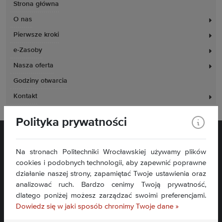
Strona główna
O nas
Pierwsze kroki
e-Zasoby
Nasza oferta
Godziny otwarcia
Kontakt
Polityka prywatności
Na stronach Politechniki Wrocławskiej używamy plików
cookies i podobnych technologii, aby zapewnić poprawne
działanie naszej strony, zapamiętać Twoje ustawienia oraz
analizować ruch. Bardzo cenimy Twoją prywatność,
Plac Grunwaldzki 11
dlatego poniżej możesz zarządzać swoimi preferencjami.
50-377 Wrocław
Dowiedz się w jaki sposób chronimy Twoje dane »
Deklaracja dostępności
Mapa serwisu