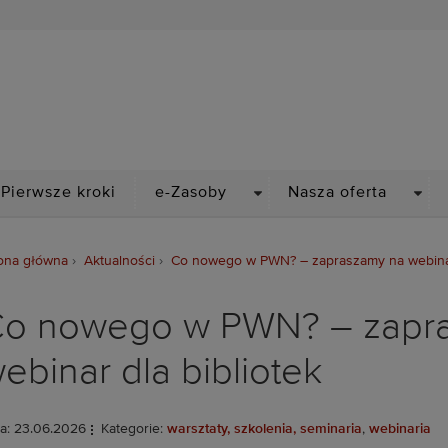
Biblioteka Politechniki Wr
PDOWN
DROPDOWN
DRO
Pierwsze kroki
e-Zasoby
Nasza oferta
ona główna
Aktualności
Co nowego w PWN? – zapraszamy na webinar 
o nowego w PWN? – zapr
ebinar dla bibliotek
a: 23.06.2026
Kategorie:
warsztaty, szkolenia, seminaria
,
webinaria