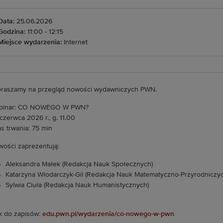
Data:
25.06.2026
Godzina:
11:00 - 12:15
Miejsce wydarzenia:
Internet
raszamy na przegląd nowości wydawniczych PWN.
binar: CO NOWEGO W PWN?
czerwca 2026 r., g. 11.00
s trwania: 75 min
ości zaprezentują:
Aleksandra Małek (Redakcja Nauk Społecznych)
Katarzyna Włodarczyk-Gil (Redakcja Nauk Matematyczno-Przyrodniczyc
Sylwia Ciuła (Redakcja Nauk Humanistycznych)
k do zapisów:
edu.pwn.pl/wydarzenia/co-nowego-w-pwn