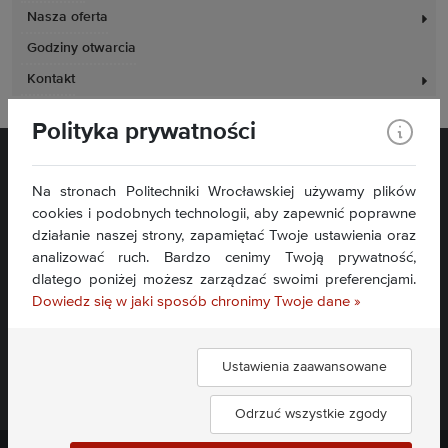
Nasza oferta
Godziny otwarcia
Kontakt
Polityka prywatności
Na stronach Politechniki Wrocławskiej używamy plików
cookies i podobnych technologii, aby zapewnić poprawne
działanie naszej strony, zapamiętać Twoje ustawienia oraz
analizować ruch. Bardzo cenimy Twoją prywatność,
Plac Grunwaldzki 11
dlatego poniżej możesz zarządzać swoimi preferencjami.
50-377 Wrocław
Dowiedz się w jaki sposób chronimy Twoje dane »
Deklaracja dostępności
Mapa serwisu
Ustawienia zaawansowane
Znajdź nas:
Odrzuć wszystkie zgody