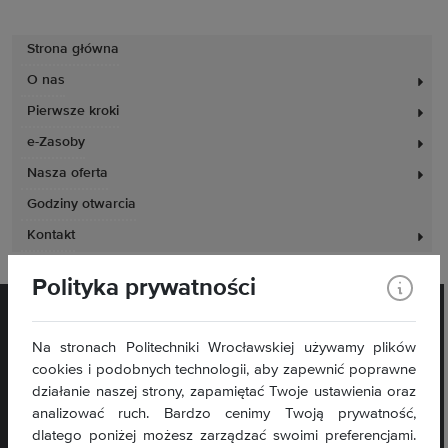
Strona główna
O nas
Pierwsze kroki
e-Zasoby
Nasza oferta
Godziny otwarcia
Kontakt
Polityka prywatności
Na stronach Politechniki Wrocławskiej używamy plików
cookies i podobnych technologii, aby zapewnić poprawne
działanie naszej strony, zapamiętać Twoje ustawienia oraz
analizować ruch. Bardzo cenimy Twoją prywatność,
Plac Grunwaldzki 11
dlatego poniżej możesz zarządzać swoimi preferencjami.
50-377 Wrocław