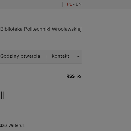
PL
•
EN
ocławskiej
Biblioteka Politechniki Wrocławskiej
PDOWN
DROPDOWN
Godziny otwarcia
Kontakt
RSS
l
zia Writefull.