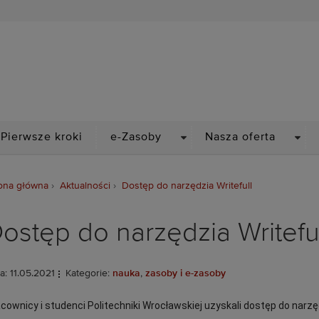
Biblioteka Politechniki Wr
PDOWN
DROPDOWN
DRO
Pierwsze kroki
e-Zasoby
Nasza oferta
ona główna
Aktualności
Dostęp do narzędzia Writefull
ostęp do narzędzia Writeful
a: 11.05.2021
Kategorie:
nauka
,
zasoby i e-zasoby
cownicy i studenci Politechniki Wrocławskiej uzyskali dostęp do narzęd