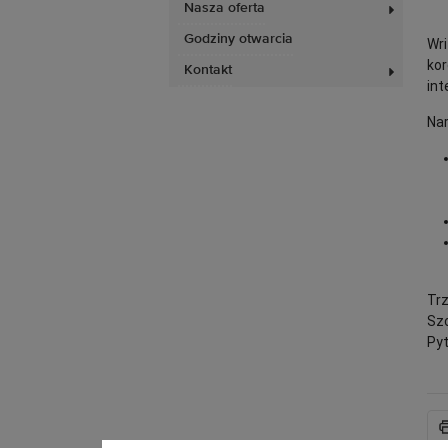
Nasza oferta
Godziny otwarcia
Wr
kor
Kontakt
int
Nar
Trz
Szc
Pyt