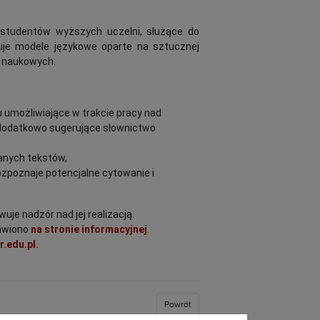
 studentów wyższych uczelni, służące do
tuje modele językowe oparte na sztucznej
sm naukowych.
tu umożliwiające w trakcie pracy nad
az dodatkowo sugerujące słownictwo
wanych tekstów,
 rozpoznaje potencjalne cytowanie i
uje nadzór nad jej realizacją.
tawiono
na stronie informacyjnej
.
.edu.pl.
Powrót