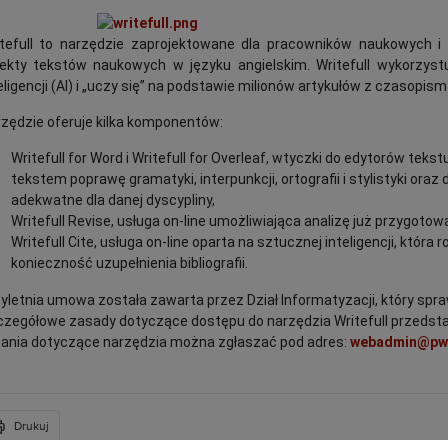
itefull to narzędzie zaprojektowane dla pracowników naukowych i
ekty tekstów naukowych w języku angielskim. Writefull wykorzys
eligencji (AI) i „uczy się” na podstawie milionów artykułów z czasopi
zędzie oferuje kilka komponentów:
Writefull for Word i Writefull for Overleaf, wtyczki do edytorów teks
tekstem poprawę gramatyki, interpunkcji, ortografii i stylistyki or
adekwatne dla danej dyscypliny,
Writefull Revise, usługa on-line umożliwiająca analizę już przygoto
Writefull Cite, usługa on-line oparta na sztucznej inteligencji, która
konieczność uzupełnienia bibliografii.
yletnia umowa została zawarta przez Dział Informatyzacji, który spraw
zegółowe zasady dotyczące dostępu do narzędzia Writefull przeds
ania dotyczące narzędzia można zgłaszać pod adres:
webadmin@pwr
Drukuj