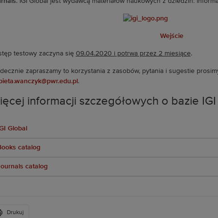
rnals
. IGI Global jest wydawcą materiałów naukowych z dziedzin: informa
Wejście
tęp testowy zaczyna się
09.04.2020 i potrwa przez 2 miesiące
.
decznie zapraszamy to korzystania z zasobów, pytania i sugestie prosim
bieta.wanczyk@pwr.edu.pl
.
ęcej informacji szczegółowych o bazie IGI
GI Global
Books catalog
ournals catalog
Drukuj