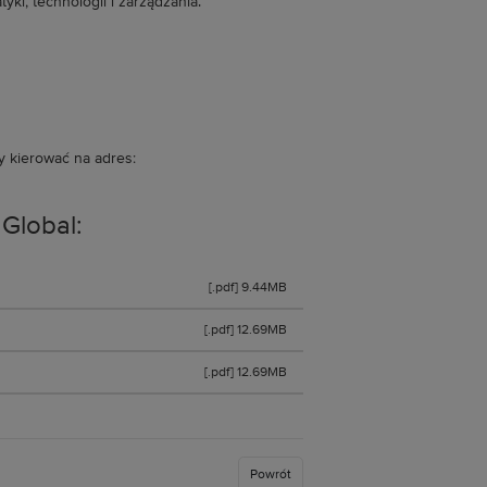
tyki, technologii i zarządzania.
y kierować na adres:
 Global:
[.pdf] 9.44MB
[.pdf] 12.69MB
[.pdf] 12.69MB
Powrót