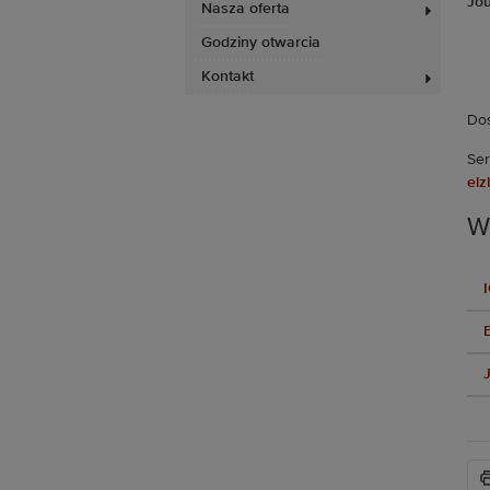
Jou
Nasza oferta
Godziny otwarcia
Kontakt
Dos
Ser
elz
Wi
I
J