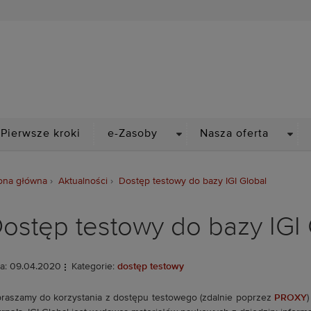
Biblioteka Politechniki Wr
PDOWN
DROPDOWN
DRO
Pierwsze kroki
e-Zasoby
Nasza oferta
ona główna
Aktualności
Dostęp testowy do bazy IGI Global
ostęp testowy do bazy IGI 
a: 09.04.2020
Kategorie:
dostęp testowy
raszamy do korzystania z dostępu testowego (zdalnie poprzez
PROXY