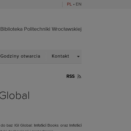
PL
•
EN
ocławskiej
Biblioteka Politechniki Wrocławskiej
PDOWN
DROPDOWN
Godziny otwarcia
Kontakt
RSS
Global
) do baz IGI Global:
InfoSci
Books oraz
InfoSci