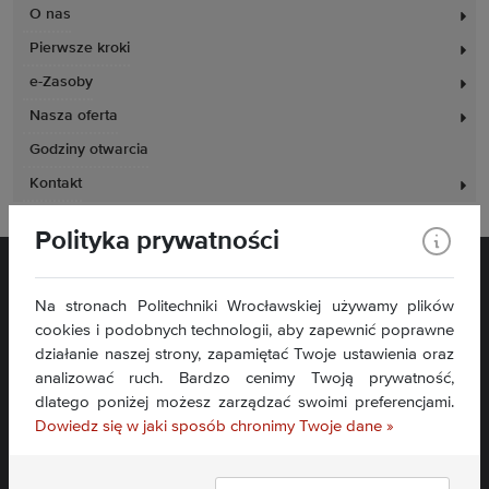
O nas
Pierwsze kroki
e-Zasoby
Nasza oferta
Godziny otwarcia
Kontakt
Polityka prywatności
Na stronach Politechniki Wrocławskiej używamy plików
cookies i podobnych technologii, aby zapewnić poprawne
działanie naszej strony, zapamiętać Twoje ustawienia oraz
analizować ruch. Bardzo cenimy Twoją prywatność,
Plac Grunwaldzki 11
dlatego poniżej możesz zarządzać swoimi preferencjami.
50-377 Wrocław
Dowiedz się w jaki sposób chronimy Twoje dane »
Deklaracja dostępności
Mapa serwisu