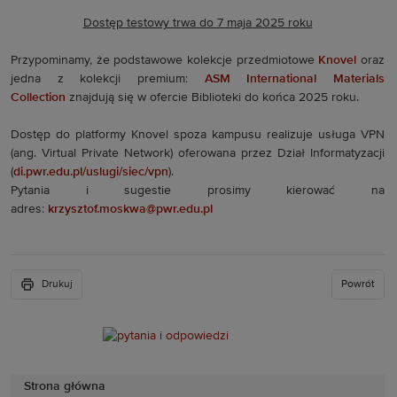
Dostęp testowy trwa do 7 maja 2025 roku
Przypominamy, że podstawowe kolekcje przedmiotowe
Knovel
oraz
jedna z kolekcji premium:
ASM International Materials
Collection
znajdują się w ofercie Biblioteki do końca 2025 roku.
Dostęp do platformy Knovel spoza kampusu realizuje usługa VPN
(ang. Virtual Private Network) oferowana przez Dział Informatyzacji
(
di.pwr.edu.pl/uslugi/siec/vpn
).
Pytania i sugestie prosimy kierować na
adres:
krzysztof.moskwa@pwr.
edu.pl
Drukuj
Powrót
Strona główna