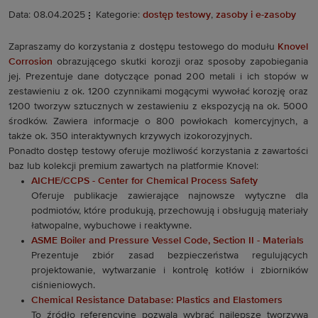
Data: 08.04.2025
Kategorie:
dostęp testowy
,
zasoby i e-zasoby
Zapraszamy do korzystania z dostępu testowego do modułu
Knovel
Corrosion
obrazującego skutki korozji oraz sposoby zapobiegania
jej. Prezentuje dane dotyczące ponad 200 metali i ich stopów w
zestawieniu z ok. 1200 czynnikami mogącymi wywołać korozję oraz
1200 tworzyw sztucznych w zestawieniu z ekspozycją na ok. 5000
środków. Zawiera informacje o 800 powłokach komercyjnych, a
także ok. 350 interaktywnych krzywych izokorozyjnych.
Ponadto dostęp testowy oferuje możliwość korzystania z zawartości
baz lub kolekcji premium zawartych na platformie Knovel:
AICHE/CCPS - Center for Chemical Process Safety
Oferuje publikacje zawierające najnowsze wytyczne dla
podmiotów, które produkują, przechowują i obsługują materiały
łatwopalne, wybuchowe i reaktywne.
ASME Boiler and Pressure Vessel Code, Section II - Materials
Prezentuje zbiór zasad bezpieczeństwa regulujących
projektowanie, wytwarzanie i kontrolę kotłów i zbiorników
ciśnieniowych.
Chemical Resistance Database: Plastics and Elastomers
To źródło referencyjne pozwala wybrać najlepsze tworzywa