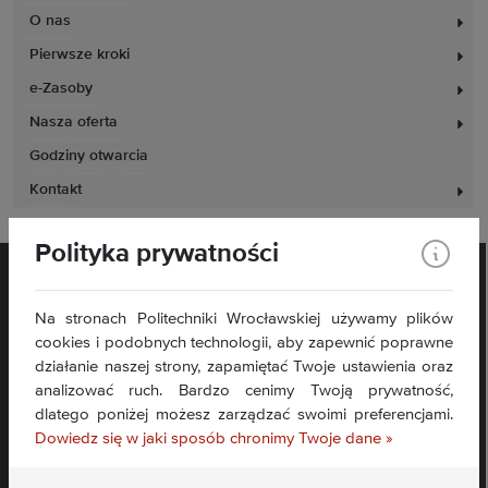
O nas
Pierwsze kroki
e-Zasoby
Nasza oferta
Godziny otwarcia
Kontakt
Polityka prywatności
Na stronach Politechniki Wrocławskiej używamy plików
cookies i podobnych technologii, aby zapewnić poprawne
działanie naszej strony, zapamiętać Twoje ustawienia oraz
analizować ruch. Bardzo cenimy Twoją prywatność,
Plac Grunwaldzki 11
50-377 Wrocław
dlatego poniżej możesz zarządzać swoimi preferencjami.
Deklaracja dostępności
Dowiedz się w jaki sposób chronimy Twoje dane »
Mapa serwisu