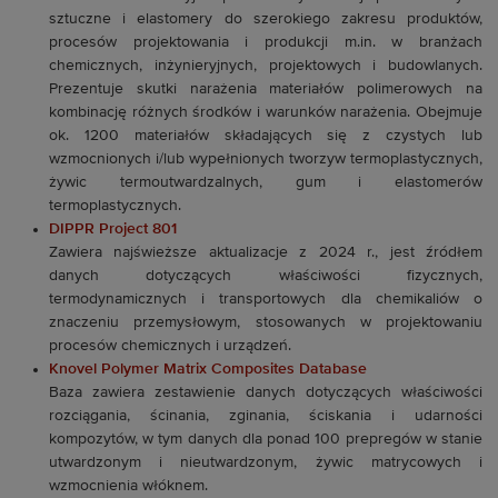
sztuczne i elastomery do szerokiego zakresu produktów,
procesów projektowania i produkcji m.in. w branżach
chemicznych, inżynieryjnych, projektowych i budowlanych.
Prezentuje skutki narażenia materiałów polimerowych na
kombinację różnych środków i warunków narażenia. Obejmuje
ok. 1200 materiałów składających się z czystych lub
wzmocnionych i/lub wypełnionych tworzyw termoplastycznych,
żywic termoutwardzalnych, gum i elastomerów
termoplastycznych.
DIPPR Project 801
Zawiera najświeższe aktualizacje z 2024 r., jest źródłem
danych dotyczących właściwości fizycznych,
termodynamicznych i transportowych dla chemikaliów o
znaczeniu przemysłowym, stosowanych w projektowaniu
procesów chemicznych i urządzeń.
Knovel Polymer Matrix Composites Database
Baza zawiera zestawienie danych dotyczących właściwości
rozciągania, ścinania, zginania, ściskania i udarności
kompozytów, w tym danych dla ponad 100 prepregów w stanie
utwardzonym i nieutwardzonym, żywic matrycowych i
wzmocnienia włóknem.