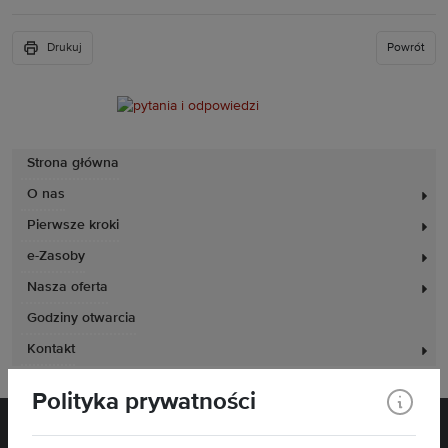
Drukuj
Powrót
Strona główna
O nas
Pierwsze kroki
e-Zasoby
Nasza oferta
Godziny otwarcia
Kontakt
Polityka prywatności