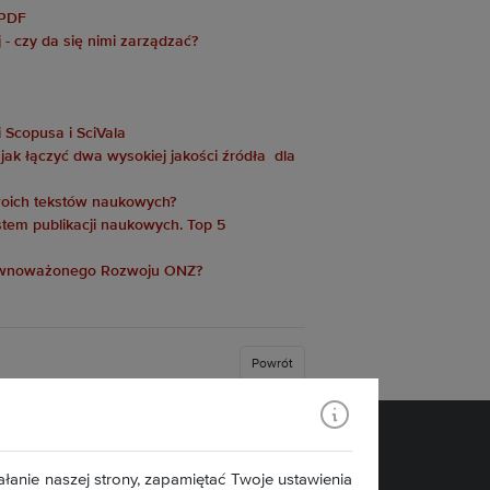
 PDF
- czy da się nimi zarządzać?
 Scopusa i SciVala
jak łączyć dwa wysokiej jakości źródła dla
swoich tekstów naukowych?
stem publikacji naukowych. Top 5
Zrównoważonego Rozwoju ONZ?
Powrót
Znajdź nas:
łanie naszej strony, zapamiętać Twoje ustawienia