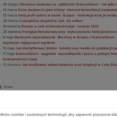
28 lutego
Literatura naukowa na platformie ScienceDirect - nie tylko
14 marca
Dane badawcze jako istotny element komunikacji naukowej 
15 marca
Twój profil autora w bazie Scopus - instrukcja krok po kroku
28 marca
Czasopisma drapieżne i jak ich unikać
18 kwietnia
Reaxys a cele zrównoważonego rozwoju SDG
25 kwietnia
Przegląd literaturowy przy wykorzystaniu funkcjonalności
9 maja
Skuteczne wyszukiwanie literatury w Scopus i ScienceDirect - 
uzyskania najlepszych wyników
16 maja
Jak identyfikować istotne tematy oraz media do publikacji 
17 maja
ScienceDirect - wygodne wyszukiwanie i praca z pełnym tek
funkcjonalności bazy
13 czerwca
Jak analizować wkład badacza oraz instytucji w Cele 
Drukuj
Plac Grunwaldzki 11
50-377 Wrocław
lików cookies i podobnych technologii, aby zapewnić poprawne dzia