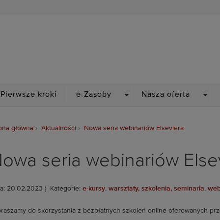
Biblioteka Politechniki Wr
PDOWN
DROPDOWN
DRO
Pierwsze kroki
e-Zasoby
Nasza oferta
ona główna
Aktualności
Nowa seria webinariów Elseviera
owa seria webinariów Else
a: 20.02.2023
Kategorie:
e-kursy
,
warsztaty, szkolenia, seminaria
,
web
raszamy do skorzystania z bezpłatnych szkoleń online oferowanych prze