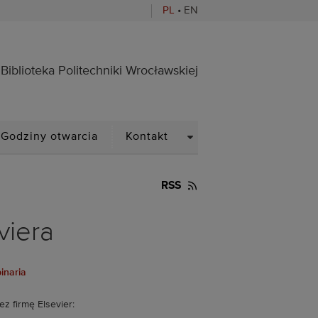
PL
•
EN
ocławskiej
Biblioteka Politechniki Wrocławskiej
PDOWN
DROPDOWN
Godziny otwarcia
Kontakt
RSS
viera
inaria
z firmę Elsevier: