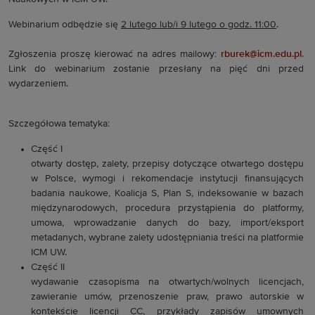
Webinarium odbędzie się
2 lutego lub/i 9 lutego o godz. 11:00
.
Zgłoszenia proszę kierować na adres mailowy:
rburek@icm.edu.pl
.
Link do webinarium zostanie przesłany na pięć dni przed
wydarzeniem.
Szczegółowa tematyka:
Część I
otwarty dostęp, zalety, przepisy dotyczące otwartego dostępu
w Polsce, wymogi i rekomendacje instytucji finansujących
badania naukowe, Koalicja S, Plan S, indeksowanie w bazach
międzynarodowych, procedura przystąpienia do platformy,
umowa, wprowadzanie danych do bazy, import/eksport
metadanych, wybrane zalety udostępniania treści na platformie
ICM UW.
Część II
wydawanie czasopisma na otwartych/wolnych licencjach,
zawieranie umów, przenoszenie praw, prawo autorskie w
kontekście licencji CC, przykłady zapisów umownych