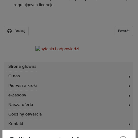
regulujących licencje.
Drukuj
Powrót
Strona główna
O nas
Pierwsze kroki
e-Zasoby
Nasza oferta
Godziny otwarcia
Kontakt