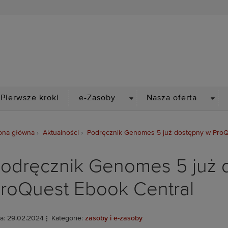
Biblioteka Politechniki Wr
PDOWN
DROPDOWN
DRO
Pierwsze kroki
e-Zasoby
Nasza oferta
ona główna
Aktualności
Podręcznik Genomes 5 już dostępny w ProQ
odręcznik Genomes 5 już 
roQuest Ebook Central
a: 29.02.2024
Kategorie:
zasoby i e-zasoby