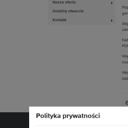
Nasza oferta
Pop
Godziny otwarcia
gen
Kontakt
Aby
zał
Każ
PDF
Wię
now
W
baz
Polityka prywatności