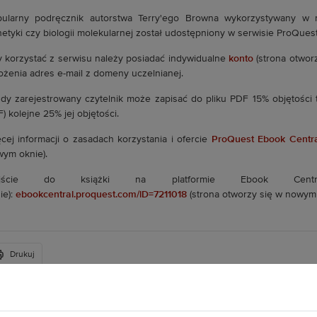
ularny podręcznik autorstwa Terry'ego Browna wykorzystywany w 
etyki czy biologii molekularnej został udostępniony w serwisie ProQues
 korzystać z serwisu należy posiadać indywidualne
konto
(strona otwor
ożenia adres e-mail z domeny uczelnianej.
dy zarejestrowany czytelnik może zapisać do pliku PDF 15% objętości t
) kolejne 25% jej objętości.
cej informacji o zasadach korzystania i ofercie
ProQuest Ebook Central
ym oknie).
ejście do książki na platformie Ebook Cen
ie):
ebookcentral.proquest.com/lD=7211018
(strona otworzy się w nowym 
Drukuj
Plac Grunwaldzki 11