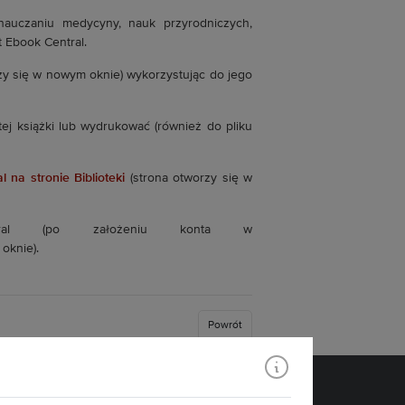
nauczaniu medycyny, nauk przyrodniczych,
t Ebook Central.
zy się w nowym oknie) wykorzystując do jego
ej książki lub wydrukować (również do pliku
 na stronie Biblioteki
(strona otworzy się w
tral (po założeniu konta w
oknie).
Powrót
Znajdź nas: