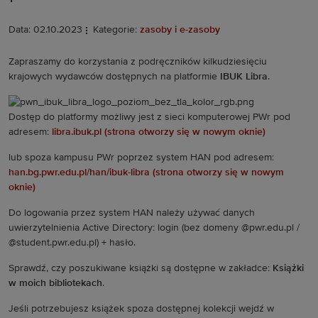
Data: 02.10.2023
Kategorie:
zasoby i e-zasoby
Zapraszamy do korzystania z podręczników kilkudziesięciu
krajowych wydawców dostępnych na platformie
IBUK Libra
.
Dostęp do platformy możliwy jest z sieci komputerowej PWr pod
adresem:
libra.ibuk.pl (strona otworzy się w nowym oknie)
lub spoza kampusu PWr poprzez system HAN pod adresem:
han.bg.pwr.edu.pl/han/ibuk-libra (strona otworzy się w nowym
oknie)
Do logowania przez system HAN należy używać danych
uwierzytelnienia Active Directory: login (bez domeny @pwr.edu.pl /
@student.pwr.edu.pl) + hasło.
Sprawdź, czy poszukiwane książki są dostępne w zakładce:
Książki
w moich bibliotekach
.
Jeśli potrzebujesz książek spoza dostępnej kolekcji wejdź w