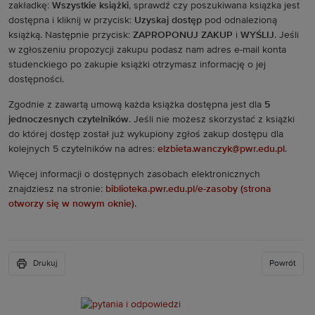
zakładkę:
Wszystkie książki
, sprawdź czy poszukiwana książka jest
dostępna i kliknij w przycisk:
Uzyskaj dostęp
pod odnalezioną
książką. Następnie przycisk:
ZAPROPONUJ ZAKUP
i
WYŚLIJ
. Jeśli
w zgłoszeniu propozycji zakupu podasz nam adres e-mail konta
studenckiego po zakupie książki otrzymasz informację o jej
dostępności.
Zgodnie z zawartą umową każda książka dostępna jest dla
5
jednoczesnych czytelników
. Jeśli nie możesz skorzystać z książki
do której dostęp został już wykupiony zgłoś zakup dostępu dla
kolejnych 5 czytelników na adres:
elzbieta.wanczyk@pwr.edu.pl
.
Więcej informacji o dostępnych zasobach elektronicznych
znajdziesz na stronie:
biblioteka.pwr.edu.pl/e-zasoby (strona
otworzy się w nowym oknie)
.
Drukuj
Powrót