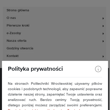
Strona główna
O nas
Pierwsze kroki
e-Zasoby
Nasza oferta
Godziny otwarcia
Kontakt
Polityka prywatności
Na stronach Politechniki Wrocławskiej używamy plików
cookies i podobnych technologii, aby zapewnić poprawne
działanie naszej strony, zapamiętać Twoje ustawienia oraz
analizować ruch. Bardzo cenimy Twoją prywatność,
Plac Grunwaldzki 11
dlatego poniżej możesz zarządzać swoimi preferencjami.
50-377 Wrocław