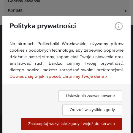
Godziny otwarcia
Kontakt
Polityka prywatności
Na stronach Politechniki Wrocławskiej używamy plików
cookies i podobnych technologii, aby zapewnić poprawne
działanie naszej strony, zapamiętać Twoje ustawienia oraz
analizować ruch. Bardzo cenimy Twoją prywatność,
Plac Grunwaldzki 11
dlatego poniżej możesz zarządzać swoimi preferencjami.
50-377 Wrocław
Dowiedz się w jaki sposób chronimy Twoje dane »
Deklaracja dostępności
Mapa serwisu
Ustawienia zaawansowane
Znajdź nas:
Odrzuć wszystkie zgody
Zaakceptuj wszystkie zgody i wejdź do serwisu
Politechnika Wrocławska ©
2026