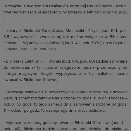
W związku z tworzeniem
Biblioteki Centralnej PWr
na naszej uczelni
trwa reorganizacja księgozbioru. W związku z tym od 1 grudnia 2025
r.:
- zbiory z Biblioteki Zarządzania, Mechaniki i Fizyki (bud. B-4, pok.
3.51) wypożyczać i zwracać będzie można wyłącznie w Bibliotece
Głównej – Wypożyczalni Głównej (bud. A-1, pok. 307a) lub w Czytelni
Głównej (bud. D-21, pok. 103),
- Biblioteka Elektroniki i Fotoniki (bud. C-6, pok. 60) będzie zamknięta
do odwołania; w tym czasie księgozbiór będzie przenoszony do
innego magazynu; książki wypożyczone z tej biblioteki można
zwracać w Bibliotece Głównej,
- realizacja zamówień z powyższych bibliotek będzie się odbywała
według schematu: zamówienia złożone do godz. 11 w dni robocze –
odbiór po godz. 13 tego samego dnia; zamówienia złożone po godz.
11 – odbiór po godz. 13 następnego dnia pracy biblioteki,
- wydłużone zostaną godziny otwarcia Biblioteki Górnictwa (bud. L-1,
pok. 148), Biblioteka będzie otwarta od poniedziałku do piątku w