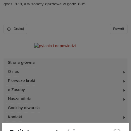
godz. 8-18, a w soboty zjazdowe w godz. 8-15.
Drukuj
Powrót
Strona główna
O nas
Pierwsze kroki
e-Zasoby
Nasza oferta
Godziny otwarcia
Kontakt