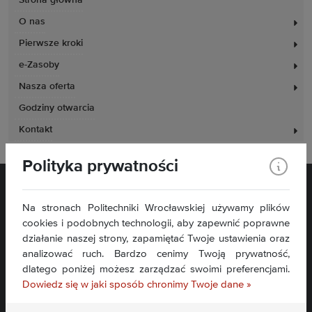
Strona główna
O nas
Pierwsze kroki
e-Zasoby
Nasza oferta
Godziny otwarcia
Kontakt
Polityka prywatności
Na stronach Politechniki Wrocławskiej używamy plików
cookies i podobnych technologii, aby zapewnić poprawne
działanie naszej strony, zapamiętać Twoje ustawienia oraz
analizować ruch. Bardzo cenimy Twoją prywatność,
Plac Grunwaldzki 11
dlatego poniżej możesz zarządzać swoimi preferencjami.
50-377 Wrocław
Dowiedz się w jaki sposób chronimy Twoje dane »
Deklaracja dostępności
Mapa serwisu