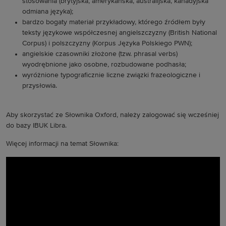
stosowania (brytyjska, amerykańska, australijska, kanadyjska
odmiana języka);
bardzo bogaty materiał przykładowy, którego źródłem były
teksty językowe współczesnej angielszczyzny (British National
Corpus) i polszczyzny (Korpus Języka Polskiego PWN);
angielskie czasowniki złożone (tzw. phrasal verbs)
wyodrębnione jako osobne, rozbudowane podhasła;
wyróżnione typograficznie liczne związki frazeologiczne i
przysłowia.
Aby skorzystać ze Słownika Oxford, należy zalogować się wcześniej
do bazy IBUK Libra.
Więcej informacji na temat Słownika: