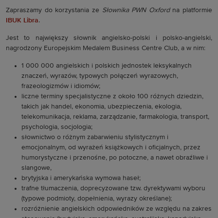
Zapraszamy do korzystania ze
Słownika PWN Oxford
na platformie
IBUK Libra
.
Jest to największy słownik angielsko-polski i polsko-angielski,
nagrodzony Europejskim Medalem Business Centre Club, a w nim:
1 000 000 angielskich i polskich jednostek leksykalnych
znaczeń, wyrazów, typowych połączeń wyrazowych,
frazeologizmów i idiomów;
liczne terminy specjalistyczne z około 100 różnych dziedzin,
takich jak handel, ekonomia, ubezpieczenia, ekologia,
telekomunikacja, reklama, zarządzanie, farmakologia, transport,
psychologia, socjologia;
słownictwo o różnym zabarwieniu stylistycznym i
emocjonalnym, od wyrażeń książkowych i oficjalnych, przez
humorystyczne i przenośne, po potoczne, a nawet obraźliwe i
slangowe,
brytyjska i amerykańska wymowa haseł;
trafne tłumaczenia, doprecyzowane tzw. dyrektywami wyboru
(typowe podmioty, dopełnienia, wyrazy określane);
rozróżnienie angielskich odpowiedników ze względu na zakres