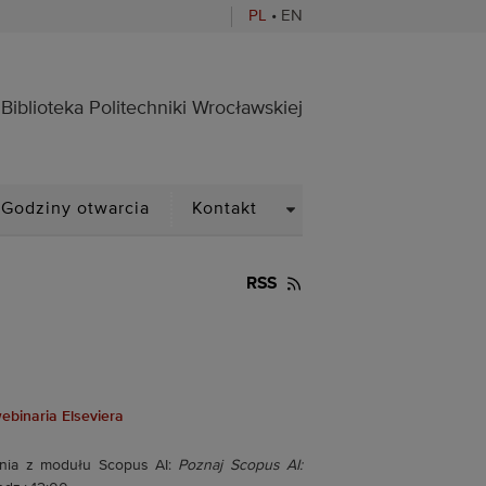
PL
•
EN
ocławskiej
Biblioteka Politechniki Wrocławskiej
PDOWN
DROPDOWN
Godziny otwarcia
Kontakt
RSS
ebinaria Elseviera
ania z modułu Scopus AI:
Poznaj Scopus AI: