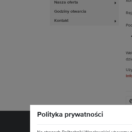
kom
Nasza oferta
Godziny otwarcia
Rej
Kontakt
Pod
Web
dzi
Uży
Inf
Polityka prywatności