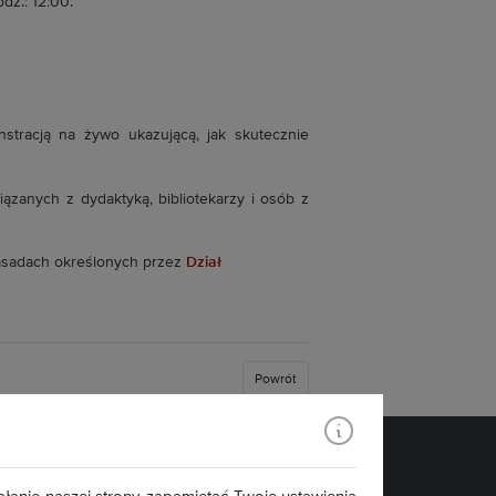
dz.: 12:00.
tracją na żywo ukazującą, jak skutecznie
ązanych z dydaktyką, bibliotekarzy i osób z
sadach określonych przez
Dział
Powrót
Znajdź nas: