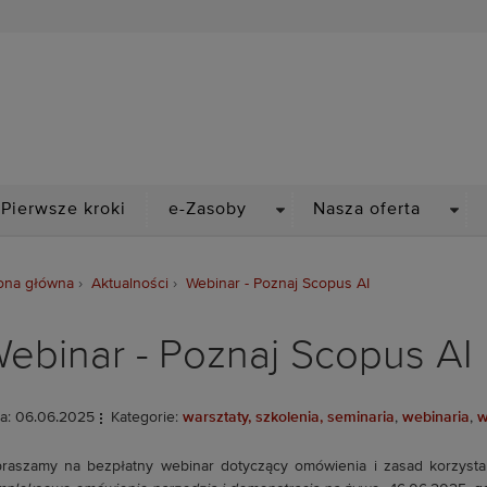
Biblioteka Politechniki Wr
PDOWN
DROPDOWN
DRO
Pierwsze kroki
e-Zasoby
Nasza oferta
ona główna
Aktualności
Webinar - Poznaj Scopus AI
ebinar - Poznaj Scopus AI
a: 06.06.2025
Kategorie:
warsztaty, szkolenia, seminaria
,
webinaria
,
w
raszamy na bezpłatny webinar dotyczący omówienia i zasad korzyst