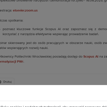
pleksowe omówienie narzędzia i demonstracja na żywo
- 16.06.2025, go
estracja:
elsevier.zoom.us
czas spotkania:
poznasz kluczowe funkcje Scopus AI oraz zapoznasz się z demons
korzystać z narzędzia efektywnie wspierając prowadzenie badań.
inar skierowany jest do osób pracujących w obszarze nauki, osób zwi
ałów wspierających rozwój nauki.
tkownicy Politechniki Wrocławskiej posiadają dostęp do
Scopus AI
na za
ormatyzacji PWr
.
Drukuj
Plac Grunwaldzki 11
50-377 Wrocław