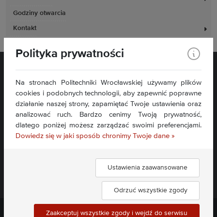
Godziny otwarcia
Kontakt
Polityka prywatności
Na stronach Politechniki Wrocławskiej używamy plików
cookies i podobnych technologii, aby zapewnić poprawne
działanie naszej strony, zapamiętać Twoje ustawienia oraz
analizować ruch. Bardzo cenimy Twoją prywatność,
Plac Grunwaldzki 11
dlatego poniżej możesz zarządzać swoimi preferencjami.
50-377 Wrocław
Dowiedz się w jaki sposób chronimy Twoje dane »
Deklaracja dostępności
Mapa serwisu
Ustawienia zaawansowane
Znajdź nas:
Odrzuć wszystkie zgody
Zaakceptuj wszystkie zgody i wejdź do serwisu