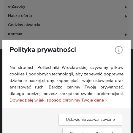
e-Zasoby
Nasza oferta
Godziny otwarcia
Kontakt
Polityka prywatności
Na stronach Politechniki Wrocławskiej używamy plików
cookies i podobnych technologii, aby zapewnić poprawne
działanie naszej strony, zapamiętać Twoje ustawienia oraz
analizować ruch. Bardzo cenimy Twoją prywatność,
Plac Grunwaldzki 11
dlatego poniżej możesz zarządzać swoimi preferencjami.
50-377 Wrocław
Dowiedz się w jaki sposób chronimy Twoje dane »
Deklaracja dostępności
Mapa serwisu
Ustawienia zaawansowane
Znajdź nas: