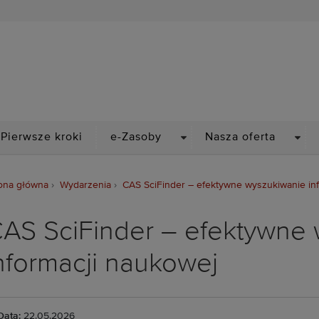
Biblioteka Politechniki Wr
PDOWN
DROPDOWN
DRO
Pierwsze kroki
e-Zasoby
Nasza oferta
ona główna
Wydarzenia
CAS SciFinder – efektywne wyszukiwanie in
AS SciFinder – efektywne
nformacji naukowej
Data:
22.05.2026