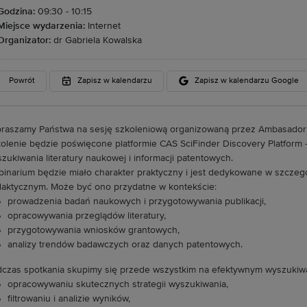
Godzina:
09:30 - 10:15
Miejsce wydarzenia:
Internet
Organizator:
dr Gabriela Kowalska
Powrót
Zapisz w kalendarzu
Zapisz w kalendarzu Google
raszamy Państwa na sesję szkoleniową organizowaną przez Ambasadorkę
olenie będzie poświęcone platformie CAS SciFinder Discovery Platform
zukiwania literatury naukowej i informacji patentowych.
inarium będzie miało charakter praktyczny i jest dedykowane w szcze
aktycznym. Może być ono przydatne w kontekście:
prowadzenia badań naukowych i przygotowywania publikacji,
opracowywania przeglądów literatury,
przygotowywania wniosków grantowych,
analizy trendów badawczych oraz danych patentowych.
czas spotkania skupimy się przede wszystkim na efektywnym wyszukiwan
opracowywaniu skutecznych strategii wyszukiwania,
filtrowaniu i analizie wyników,