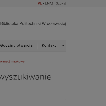
PL
•
EN
Szukaj
ocławskiej
Biblioteka Politechniki Wrocławskiej
PDOWN
DROPDOWN
Godziny otwarcia
Kontakt
formacji naukowej
 wyszukiwanie